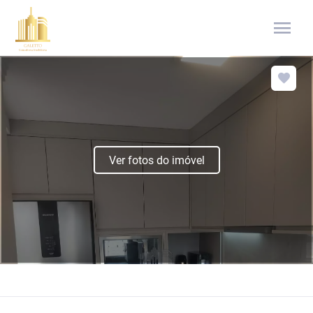
menu
Ver fotos do imóvel