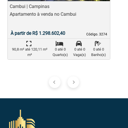
Cambui | Campinas
M
Apartamento à venda no Cambui
A
À partir de R$ 1.298.602,40
Código. 3274
Código. 3274
90,8 m² até 120,11 m²
0 até 0
0 até 0
0 até 0
m²
Quarto(s)
Vaga(s)
Banho(s)