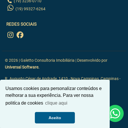
(19) 3236-0710
(19) 99327-6264
REDES SOCIAIS
© 2026 | Galetto Consultoria Imobiliária | Desenvolvido por
Universal Software.
R. Augusto César de Andrade, 1410 - Nova Campinas, Campinas -
SP, 13092-117
Usamos cookies para personalizar conteúdos e
melhorar a sua experiência. Para ver nossa
politíca de cookies
clique aqui
Aceito