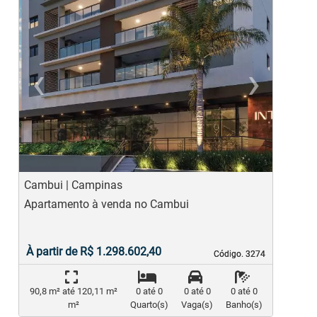
‹
›
Previous
Ne
Cambui | Campinas
C
Apartamento à venda no Cambui
A
E
À partir de R$ 1.298.602,40
Código. 3274
Código. 3274
90,8 m² até 120,11 m²
0 até 0
0 até 0
0 até 0
m²
Quarto(s)
Vaga(s)
Banho(s)