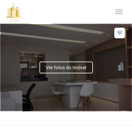
menu
Ver fotos do imóvel