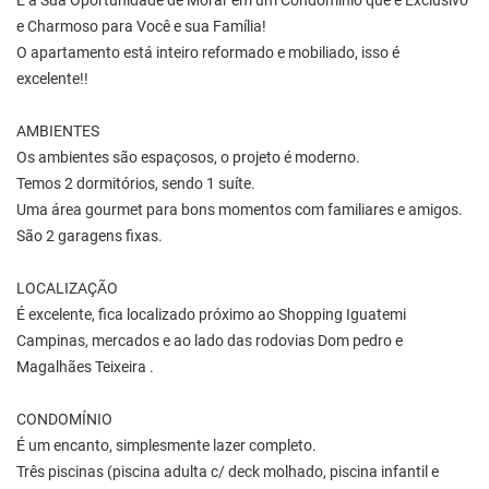
É a Sua Oportunidade de Morar em um Condomínio que é Exclusivo
e Charmoso para Você e sua Família!
O apartamento está inteiro reformado e mobiliado, isso é
excelente!!
AMBIENTES
Os ambientes são espaçosos, o projeto é moderno.
Temos 2 dormitórios, sendo 1 suíte.
Uma área gourmet para bons momentos com familiares e amigos.
São 2 garagens fixas.
LOCALIZAÇÃO
É excelente, fica localizado próximo ao Shopping Iguatemi
Campinas, mercados e ao lado das rodovias Dom pedro e
Magalhães Teixeira .
CONDOMÍNIO
É um encanto, simplesmente lazer completo.
Três piscinas (piscina adulta c/ deck molhado, piscina infantil e