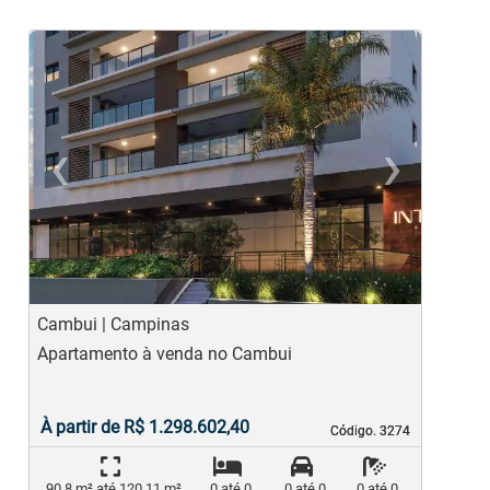
‹
›
Previous
Ne
Cambui | Campinas
M
Apartamento à venda no Cambui
A
À partir de R$ 1.298.602,40
Código. 3274
Código. 3274
90,8 m² até 120,11 m²
0 até 0
0 até 0
0 até 0