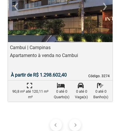
‹
›
Previous
Ne
Cambui | Campinas
M
Apartamento à venda no Cambui
A
À partir de R$ 1.298.602,40
Código. 3274
Código. 3274
90,8 m² até 120,11 m²
0 até 0
0 até 0
0 até 0
m²
Quarto(s)
Vaga(s)
Banho(s)