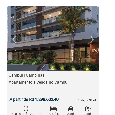
‹
›
Previous
Ne
Cambui | Campinas
M
Apartamento à venda no Cambui
A
À partir de R$ 1.298.602,40
Código. 3274
Código. 3274
90,8 m² até 120,11 m²
0 até 0
0 até 0
0 até 0