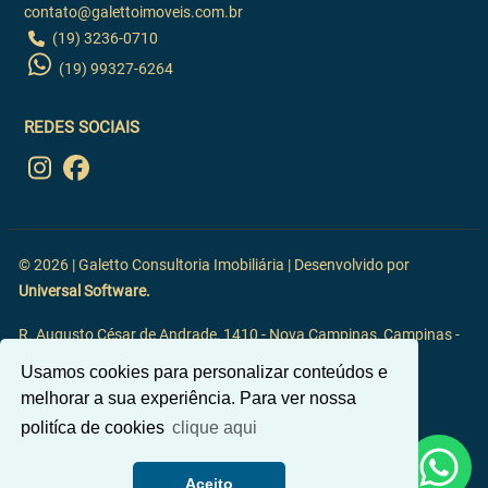
contato@galettoimoveis.com.br
(19) 3236-0710
(19) 99327-6264
REDES SOCIAIS
© 2026 | Galetto Consultoria Imobiliária | Desenvolvido por
Universal Software.
R. Augusto César de Andrade, 1410 - Nova Campinas, Campinas -
SP, 13092-117
Usamos cookies para personalizar conteúdos e
melhorar a sua experiência. Para ver nossa
politíca de cookies
clique aqui
Aceito