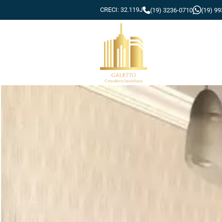
CRECI: 32.119J
(19) 3236-0710
(19) 9