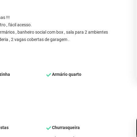
s !!!
ro , fácil acesso.
armários , banheiro social com box , sala para 2 ambientes
eria , 2 vagas cobertas de garagem .
zinha
Armário quarto
estas
Churrasqueira