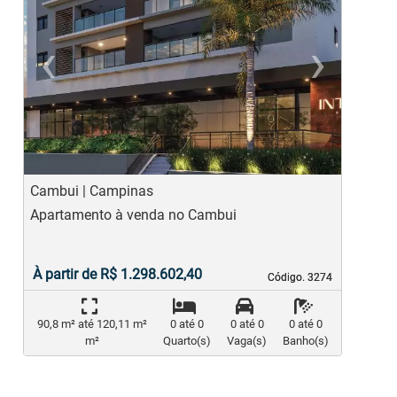
‹
›
Previous
Ne
Cambui | Campinas
P
C
Apartamento à venda no Cambui
A
F
À partir de R$ 1.298.602,40
Código. 3274
Código. 3274
90,8 m² até 120,11 m²
0 até 0
0 até 0
0 até 0
m²
Quarto(s)
Vaga(s)
Banho(s)