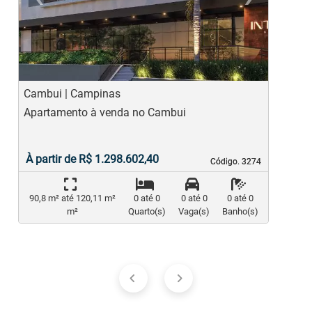
Previous
Ne
Cambui | Campinas
M
Apartamento à venda no Cambui
A
À partir de R$ 1.298.602,40
Código. 3274
Código. 3274
90,8 m² até 120,11 m²
0 até 0
0 até 0
0 até 0
m²
Quarto(s)
Vaga(s)
Banho(s)