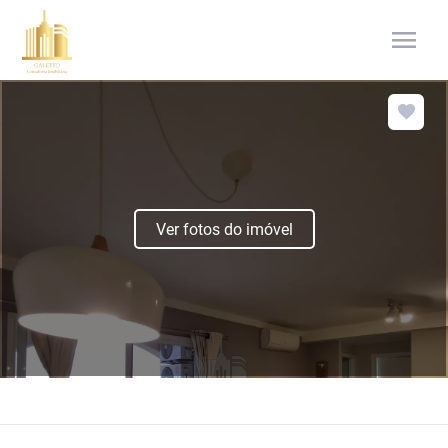
menu
Ver fotos do imóvel