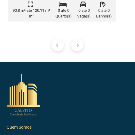
90,8 m² até 120,11 m²
0 até 0
0 até 0
0 até 0
m²
Quarto(s)
Vaga(s)
Banho(s)
Quem Somos