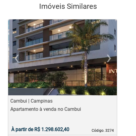
Imóveis Similares
‹
›
Previous
Ne
Cambui | Campinas
M
Apartamento à venda no Cambui
A
À partir de R$ 1.298.602,40
Código. 3274
Código. 3274