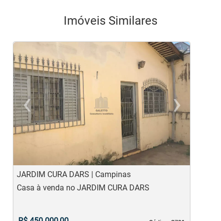
Imóveis Similares
‹
›
Previous
Ne
JARDIM CURA DARS | Campinas
J
Casa à venda no JARDIM CURA DARS
C
R$ 450.000,00