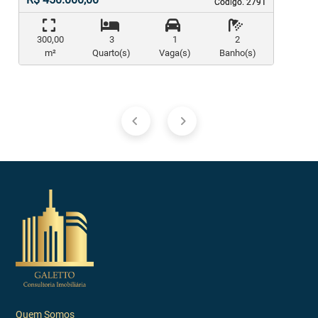
Código. 2791
Código. 2791
300,00
3
1
2
m²
Quarto(s)
Vaga(s)
Banho(s)
Quem Somos