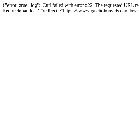
{"error":true,"log":"Curl failed with error #22: The requested URL 
Redirecionando...","redirect":"https:\/\/www.galettoimoveis.com.br\