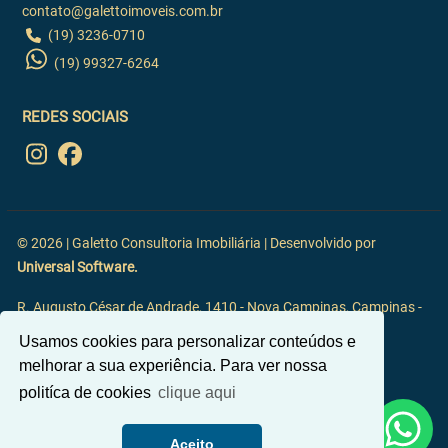
contato@galettoimoveis.com.br
(19) 3236-0710
(19) 99327-6264
REDES SOCIAIS
© 2026 | Galetto Consultoria Imobiliária | Desenvolvido por
Universal Software.
R. Augusto César de Andrade, 1410 - Nova Campinas, Campinas -
SP, 13092-117
Usamos cookies para personalizar conteúdos e
melhorar a sua experiência. Para ver nossa
politíca de cookies
clique aqui
Aceito