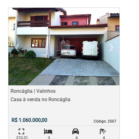
‹
›
Previous
Ne
Roncáglia | Valinhos
P
Casa à venda no Roncáglia
C
c
R$ 1.060.000,00
Código. 2507
Código. 2507
210,31
3
4
4