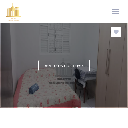
menu
Ver fotos do imóvel