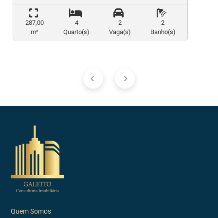
287,00
4
2
2
m²
Quarto(s)
Vaga(s)
Banho(s)
Quem Somos