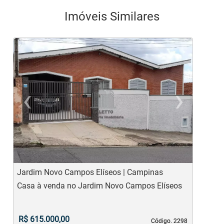
Imóveis Similares
‹
›
Previous
Ne
Jardim Novo Campos Elíseos | Campinas
J
Casa à venda no Jardim Novo Campos Elíseos
C
R$ 615.000,00
Código. 2298
Código. 2298