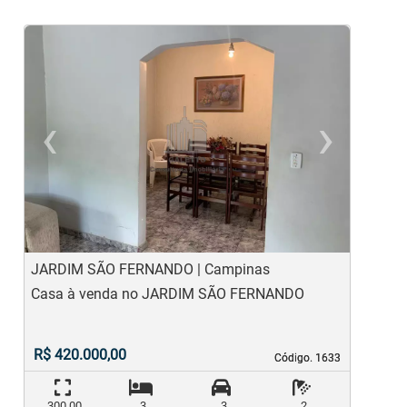
‹
›
Previous
Ne
JARDIM SÃO FERNANDO | Campinas
J
Casa à venda no JARDIM SÃO FERNANDO
C
R$ 420.000,00
Código. 1633
Código. 1633
300,00
3
3
2