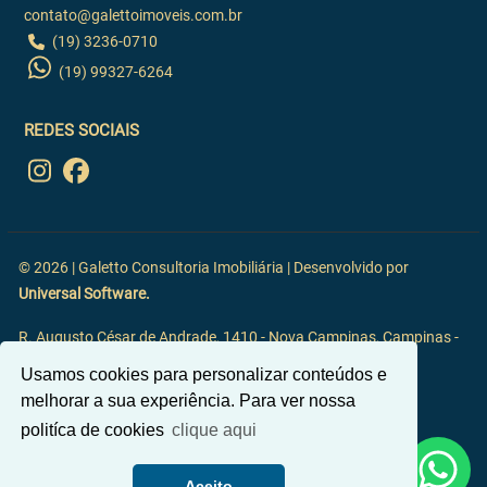
contato@galettoimoveis.com.br
(19) 3236-0710
(19) 99327-6264
REDES SOCIAIS
© 2026 | Galetto Consultoria Imobiliária | Desenvolvido por
Universal Software.
R. Augusto César de Andrade, 1410 - Nova Campinas, Campinas -
SP, 13092-117
Usamos cookies para personalizar conteúdos e
melhorar a sua experiência. Para ver nossa
politíca de cookies
clique aqui
Aceito