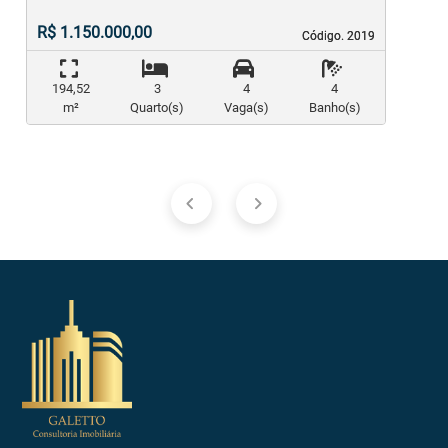
R$ 1.150.000,00
Código. 2019
Código. 2019
194,52
3
4
4
m²
Quarto(s)
Vaga(s)
Banho(s)