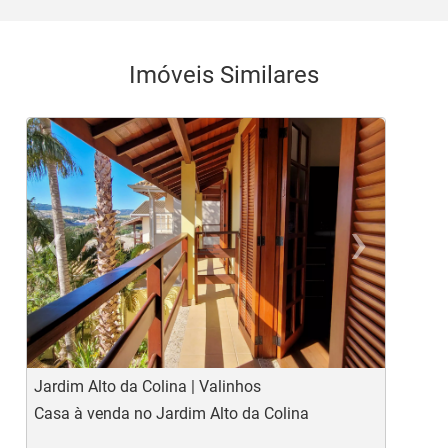
Imóveis Similares
‹
›
Previous
Ne
Jardim Alto da Colina | Valinhos
C
Casa à venda no Jardim Alto da Colina
C
c