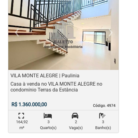
‹
›
Previous
Ne
VILA MONTE ALEGRE | Paulinia
V
Casa à venda no VILA MONTE ALEGRE no
C
condomínio Terras da Estância
c
R$ 1.360.000,00
Código. 4974
Código. 4974
164,92
3
2
3
m²
Quarto(s)
Vaga(s)
Banho(s)