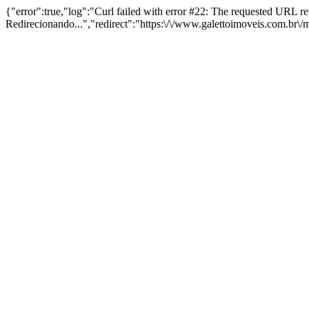
{"error":true,"log":"Curl failed with error #22: The requested URL 
Redirecionando...","redirect":"https:\/\/www.galettoimoveis.com.br\