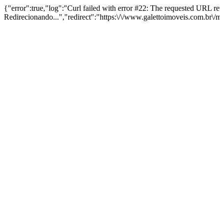
{"error":true,"log":"Curl failed with error #22: The requested URL 
Redirecionando...","redirect":"https:\/\/www.galettoimoveis.com.br\