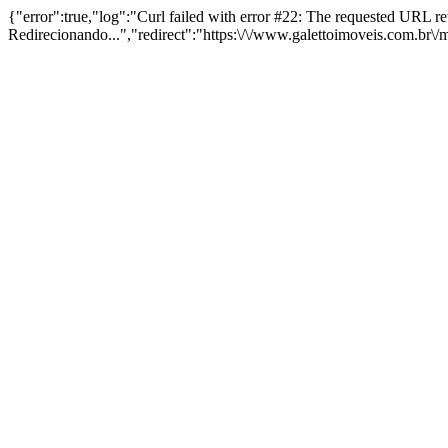
{"error":true,"log":"Curl failed with error #22: The requested URL 
Redirecionando...","redirect":"https:\/\/www.galettoimoveis.com.br\