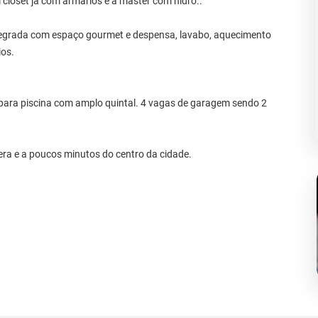
closet já com armários e a master com hidro..
tegrada com espaço gourmet e despensa, lavabo, aquecimento
ios.
ara piscina com amplo quintal. 4 vagas de garagem sendo 2
era e a poucos minutos do centro da cidade.