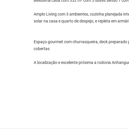
Belissima casa com 332 m² com 5 suítes sendo 1 com 
Amplo Living com 3 ambientes, cozinha planejada in
solar na casa e quarto de despejo, e repleta em armár
Espaço gourmet com churrasqueira, deck preparado p
cobertas
A localização e excelente próxima a rodovia Anhangu