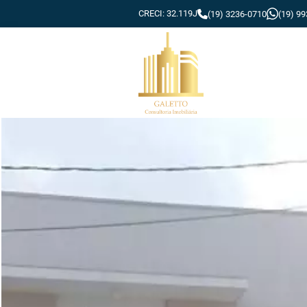
CRECI: 32.119J
(19) 3236-0710
(19) 9