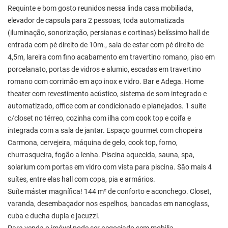
Requinte e bom gosto reunidos nessa linda casa mobiliada,
elevador de capsula para 2 pessoas, toda automatizada
(iluminação, sonorização, persianas e cortinas) belíssimo hall de
entrada com pé direito de 10m., sala de estar com pé direito de
4,5m, lareira com fino acabamento em travertino romano, piso em
porcelanato, portas de vidros e alumio, escadas em travertino
romano com corrimão em aço inox e vidro. Bar e Adega. Home
theater com revestimento acústico, sistema de som integrado e
automatizado, office com ar condicionado e planejados. 1 suíte
c/closet no térreo, cozinha com ilha com cook top e coifa e
integrada com a sala de jantar. Espaço gourmet com chopeira
Carmona, cervejeira, máquina de gelo, cook top, forno,
churrasqueira, fogão a lenha. Piscina aquecida, sauna, spa,
solarium com portas em vidro com vista para piscina. São mais 4
suítes, entre elas hall com copa, pia e armários.
Suíte máster magnífica! 144 m² de conforto e aconchego. Closet,
varanda, desembaçador nos espelhos, bancadas em nanoglass,
cuba e ducha dupla e jacuzzi.