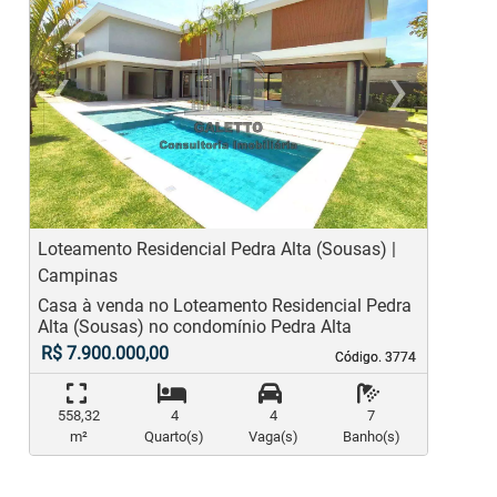
‹
›
Previous
Ne
Loteamento Residencial Pedra Alta (Sousas) |
R
Campinas
C
Casa à venda no Loteamento Residencial Pedra
C
Alta (Sousas) no condomínio Pedra Alta
A
R$ 7.900.000,00
Código. 3774
Código. 3774
558,32
4
4
7
m²
Quarto(s)
Vaga(s)
Banho(s)