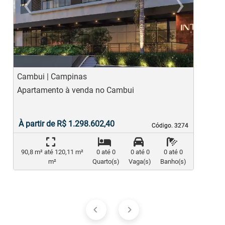
‹
›
Previous
Ne
Cambui | Campinas
M
Apartamento à venda no Cambui
A
À partir de R$ 1.298.602,40
Código. 3274
Código. 3274
90,8 m² até 120,11 m²
0 até 0
0 até 0
0 até 0
m²
Quarto(s)
Vaga(s)
Banho(s)