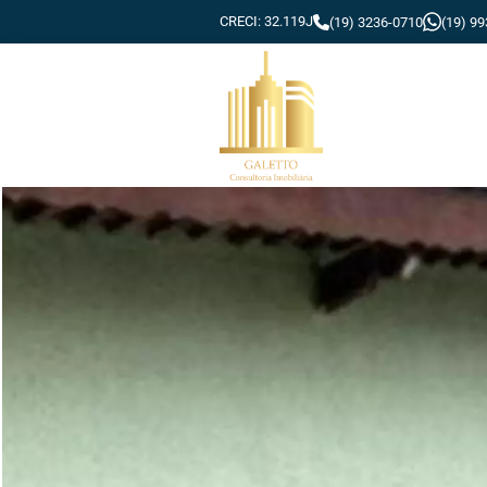
CRECI: 32.119J
(19) 3236-0710
(19) 9