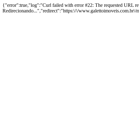
{"error":true,"log":"Curl failed with error #22: The requested URL 
Redirecionando...","redirect":"https:\/\/www.galettoimoveis.com.br\