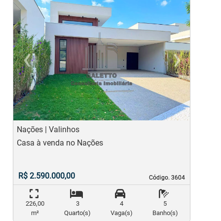
‹
›
Previous
Ne
Nações | Valinhos
C
Casa à venda no Nações
C
R$ 2.590.000,00
Código. 3604
Código. 3604
226,00
3
4
5
m²
Quarto(s)
Vaga(s)
Banho(s)