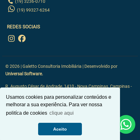
(19) 3236-0710
(19) 99327-6264
REDES SOCIAIS
© 2026 | Galetto Consultoria Imobiliária | Desenvolvido por
Universal Software.
R. Augusto César de Andrade, 1410 - Nova Campinas, Campinas -
SP, 13092-117
Usamos cookies para personalizar conteúdos e
melhorar a sua experiência. Para ver nossa
politíca de cookies
clique aqui
Aceito