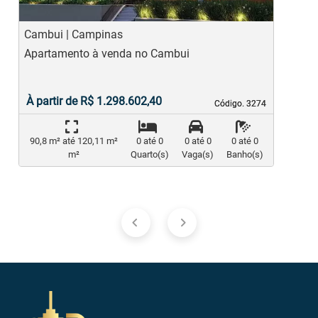
Cambui | Campinas
M
Apartamento à venda no Cambui
A
À partir de R$ 1.298.602,40
Código. 3274
Código. 3274
90,8 m² até 120,11 m²
0 até 0
0 até 0
0 até 0
m²
Quarto(s)
Vaga(s)
Banho(s)