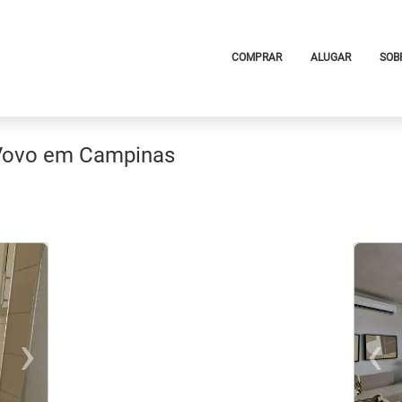
COMPRAR
ALUGAR
SOB
 Vovo em Campinas
›
‹
s
Next
P