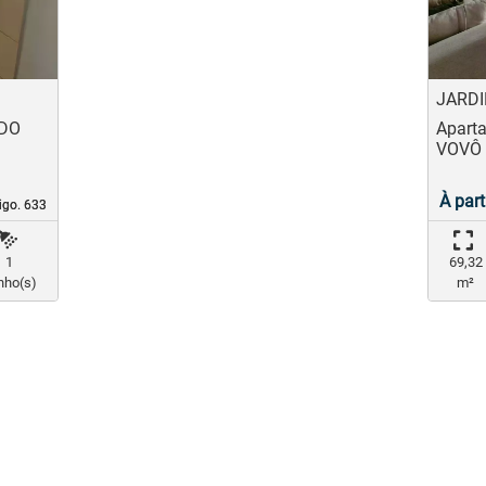
JARDI
 DO
Apart
VOVÔ
À part
igo. 633
igo. 633
1
69,32
nho(s)
m²