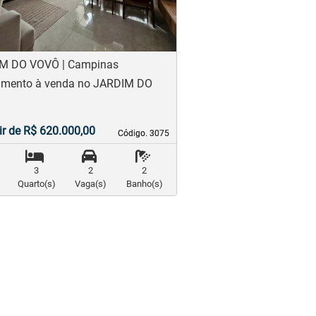
M DO VOVÔ | Campinas
amento à venda no JARDIM DO
ir de R$ 620.000,00
Código. 3075
Código. 3075
3
2
2
Quarto(s)
Vaga(s)
Banho(s)