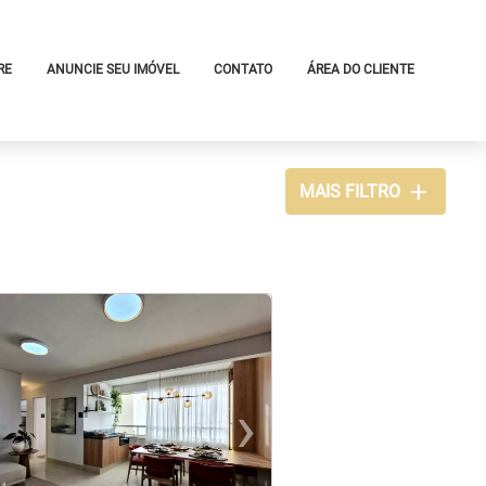
RE
ANUNCIE SEU IMÓVEL
CONTATO
ÁREA DO CLIENTE
add
MAIS FILTRO
›
revious
Next