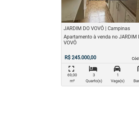
JARDIM DO VOVÔ | Campinas
Apartamento à venda no JARDIM
VOVÔ
R$ 245.000,00
Cód
Cód
69,00
3
1
m²
Quarto(s)
Vaga(s)
Ba